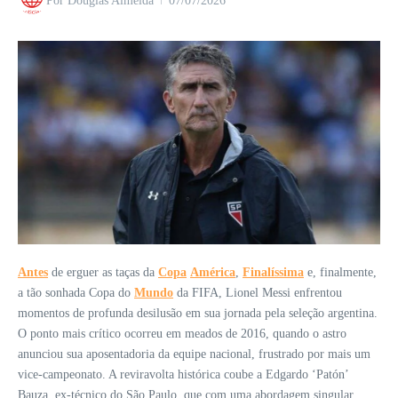
Por
Douglas Almeida
07/07/2026
Antes
de erguer as taças da
Copa
América
,
Finalíssima
e, finalmente,
a tão sonhada Copa do
Mundo
da FIFA, Lionel Messi enfrentou
momentos de profunda desilusão em sua jornada pela seleção argentina.
O ponto mais crítico ocorreu em meados de 2016, quando o astro
anunciou sua aposentadoria da equipe nacional, frustrado por mais um
vice-campeonato. A reviravolta histórica coube a Edgardo ‘Patón’
Bauza, ex-técnico do São Paulo, que com uma abordagem singular,