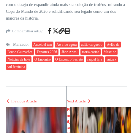
com o desejo de expandir ainda mais sua coleção de troféus, mirando a
Copa do Mundo de 2026 e solidificando seu legado como um dos
maiores da história.
Compartilhar artigo
Marcado:
Ancelotti tem
Ao vivo agora
avião cargueiro
Avião da
Bruno Guimarães
Esportes 2026
Jhon Arias:
maría corina
Messi se
Notícias de hoje
O Encontro
O Encontro Secreto
raquel lyra
suica x
vnl feminina
Previous Article
Next Article
Fi
S
m
u
d
íç
e
a