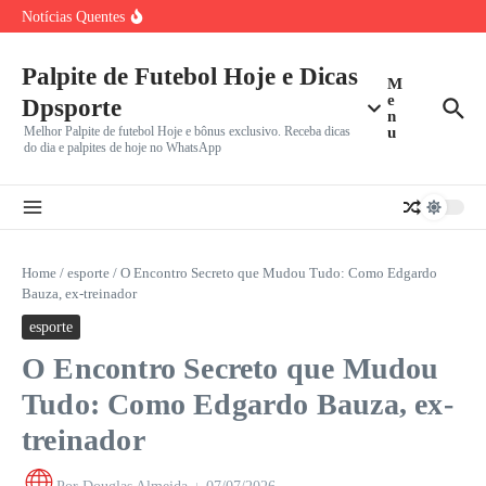
Incerto
Ir para o conteúdo
Notícias Quentes
João Fonseca Reencontra Casper Ruud no Masters 1000 de
Montreal
Benfica e Besiktas em Destaque: Gigantes Europeus
Iniciam Caminhada na
Palpite de Futebol Hoje e Dicas
M
Vini Jr. Apaga Tudo do Instagram e Recusa Proposta do
e
Dpsporte
n
Melhor Palpite de futebol Hoje e bônus exclusivo. Receba dicas
u
do dia e palpites de hoje no WhatsApp
Home
/
esporte
/
O Encontro Secreto que Mudou Tudo: Como Edgardo
Bauza, ex-treinador
esporte
O Encontro Secreto que Mudou
Tudo: Como Edgardo Bauza, ex-
treinador