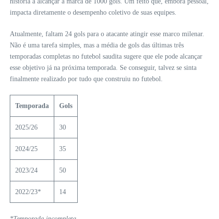
história a alcançar a marca de 1000 gols. Um feito que, embora pessoal,
impacta diretamente o desempenho coletivo de suas equipes.
Atualmente, faltam 24 gols para o atacante atingir esse marco milenar.
Não é uma tarefa simples, mas a média de gols das últimas três
temporadas completas no futebol saudita sugere que ele pode alcançar
esse objetivo já na próxima temporada. Se conseguir, talvez se sinta
finalmente realizado por tudo que construiu no futebol.
Temporada
Gols
2025/26
30
2024/25
35
2023/24
50
2022/23*
14
*Temporada incompleta