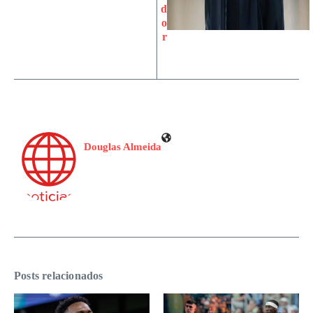
d
o
r
Douglas Almeida
Posts relacionados