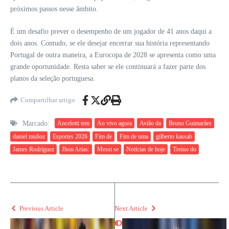
próximos passos nesse âmbito.
É um desafio prever o desempenho de um jogador de 41 anos daqui a
dois anos. Contudo, se ele desejar encerrar sua história representando
Portugal de outra maneira, a Eurocopa de 2028 se apresenta como uma
grande oportunidade. Resta saber se ele continuará a fazer parte dos
planos da seleção portuguesa.
Compartilhar artigo
Marcado:
Ancelotti tem
Ao vivo agora
Avião da
Bruno Guimarães
daniel muñoz
Esportes 2026
Fim de
Fim de uma
gilberto kassab
James Rodríguez
Jhon Arias:
Messi se
Notícias de hoje
Treino do
Previous Article
Next Article
C
O