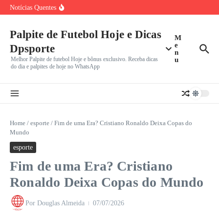
Ir para o conteúdo
Leagues Cup: Messi Brilha e Inter Miami Enfrenta
Notícias Quentes
Monterrey em
João Fonseca x Casper Ruud: Onde assistir ao vivo,
horário
Palpite de Futebol Hoje e Dicas
Herói da Copa do Mundo 2026, Ferran Torres pode trocar
M
e
Dpsporte
n
Melhor Palpite de futebol Hoje e bônus exclusivo. Receba dicas
u
do dia e palpites de hoje no WhatsApp
Home
/
esporte
/
Fim de uma Era? Cristiano Ronaldo Deixa Copas do
Mundo
esporte
Fim de uma Era? Cristiano
Ronaldo Deixa Copas do Mundo
Por
Douglas Almeida
07/07/2026