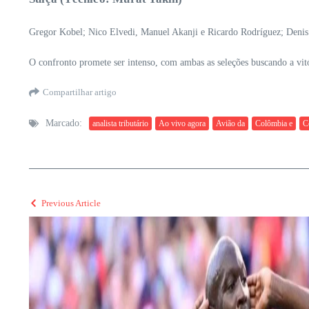
Gregor Kobel; Nico Elvedi, Manuel Akanji e Ricardo Rodríguez; Denis
O confronto promete ser intenso, com ambas as seleções buscando a vitó
Compartilhar artigo
Marcado:
analista tributário
Ao vivo agora
Avião da
Colômbia e
C
Previous Article