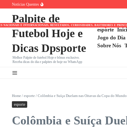
Ir para o conteúdo
Notícias Quentes
Palmeiras x Internacional: Líder Isolado no Brasileirão, V
Cuiabá x Fortaleza pela Série B: Dourado Luta Contra Má
Palpite de
Marcos Antônio do São Paulo Chora Após Derrota para o
NACIONAIS E INTERNACIONAIS, RESULTADOS, CURIOSIDADES, BASTIDORES E PRINC
esporte
Inic
Futebol Hoje e
Jogo do Dia
Dicas Dpsporte
Sobre Nós
Melhor Palpite de futebol Hoje e bônus exclusivo.
Receba dicas do dia e palpites de hoje no WhatsApp
Home
/
esporte
/
Colômbia e Suíça Duelam nas Oitavas da Copa do Mundo
esporte
Colômbia e Suíça Due