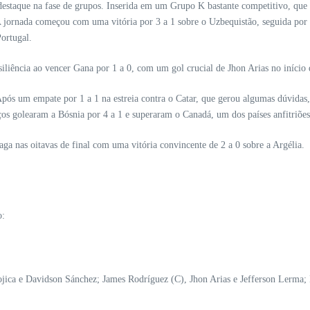
staque na fase de grupos. Inserida em um Grupo K bastante competitivo, que i
A jornada começou com uma vitória por 3 a 1 sobre o Uzbequistão, seguida por
ortugal.
ência ao vencer Gana por 1 a 0, com um gol crucial de Jhon Arias no início da 
 Após um empate por 1 a 1 na estreia contra o Catar, que gerou algumas dúvidas
os golearam a Bósnia por 4 a 1 e superaram o Canadá, um dos países anfitriões,
ga nas oitavas de final com uma vitória convincente de 2 a 0 sobre a Argélia.
o:
ica e Davidson Sánchez; James Rodríguez (C), Jhon Arias e Jefferson Lerma; 