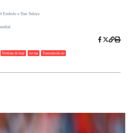
eel Embolo e Dan Ndoye.
undial.
Notícias de hoje
tce ma
Transmissão ao