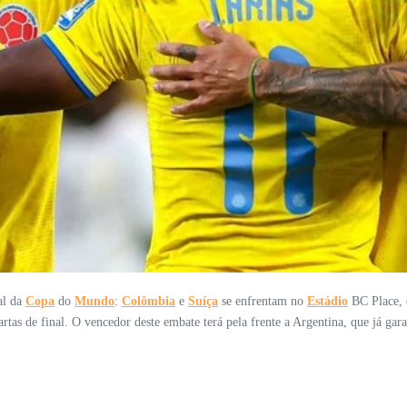
al da
Copa
do
Mundo
:
Colômbia
e
Suíça
se enfrentam no
Estádio
BC Place, e
rtas de final. O vencedor deste embate terá pela frente a Argentina, que já gara