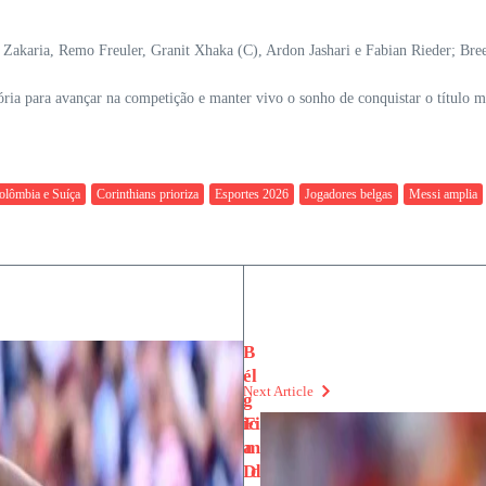
 Zakaria, Remo Freuler, Granit Xhaka (C), Ardon Jashari e Fabian Rieder; Br
ria para avançar na competição e manter vivo o sonho de conquistar o título m
olômbia e Suíça
Corinthians prioriza
Esportes 2026
Jogadores belgas
Messi amplia
B
él
Next Article
g
ic
Fi
a
m
D
d