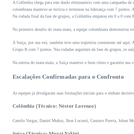
A Colômbia chega para este duelo eliminatório com uma campanha de de
colombiana manteve-se invicta e terminou na liderança com 7 pontos. 
Na rodada final da fase de grupos, a Colômbia empatou em 0 a 0 com P
No primeiro desafio do mata-mata, a equipe colombiana demonstrou resili
A Suíça, por sua vez, também teve uma trajetória consistente até aqui.
Grupo B com 7 pontos. Nas rodadas seguintes da fase de grupos, os suíç
Na estreia do mata-mata, a Suíça manteve o bom ritmo e garantiu sua va
Escalações Confirmadas para o Confronto
As equipes já divulgaram suas formações iniciais para o embate decisiv
Colômbia (Técnico: Néstor Lorenzo)
Camilo Vargas; Daniel Muñoz, Jhon Lucumí, Gustavo Puerta, Johan Moj
Suíça (Técnico: Murat Yakin)