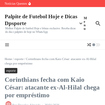
Ir para o conteúdo
Fluminense x Vasco: Clássico da Copa do Brasil no
Notícias Quentes
Maracanã
Bayern de Munique e Aston Villa Duelam em Hong Kong:
Benfica Recebe Hearts no Estádio da Luz em Busca de
Palpite de Futebol Hoje e Dicas
M
e
Dpsporte
n
Melhor Palpite de futebol Hoje e bônus exclusivo. Receba dicas
u
do dia e palpites de hoje no WhatsApp
Home
/
esporte
/
Corinthians fecha com Kaio César: atacante ex-Al-Hilal
chega por empréstimo
esporte
Corinthians fecha com Kaio
César: atacante ex-Al-Hilal chega
por empréstimo