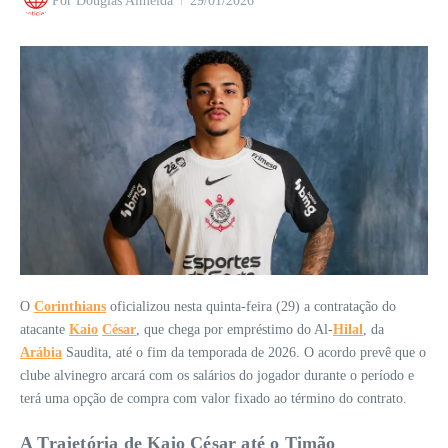
Por
Douglas Almeida
29/01/2026
O
Corinthians
oficializou nesta quinta-feira (29) a contratação do
atacante
Kaio
César
, que chega por empréstimo do Al-
Hilal
, da
Arábia
Saudita, até o fim da temporada de 2026. O acordo prevê que o
clube alvinegro arcará com os salários do jogador durante o período e
terá uma opção de compra com valor fixado ao término do contrato.
A Trajetória de Kaio César até o Timão