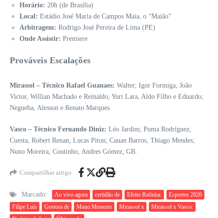
Horário:
20h (de Brasília)
Local:
Estádio José Maria de Campos Maia, o “Maião”
Arbitragem:
Rodrigo José Pereira de Lima (PE)
Onde Assistir:
Premiere
Prováveis Escalações
Mirassol – Técnico Rafael Guanaes:
Walter; Igor Formiga, João
Victor, Willian Machado e Reinaldo; Yuri Lara, Aldo Filho e Eduardo;
Negueba, Alesson e Renato Marques.
Vasco – Técnico Fernando Diniz:
Léo Jardim; Puma Rodríguez,
Cuesta, Robert Renan, Lucas Piton; Cauan Barros, Thiago Mendes;
Nuno Moreira, Coutinho, Andres Gómez; GB.
Compartilhar artigo
Marcado:
Ao vivo agora
certidão de
Efeito Rafinha:
Esportes 2026
Filipe Luís
Gestora de
Mano Menezes
Mirassol x
Mirassol x Vasco: