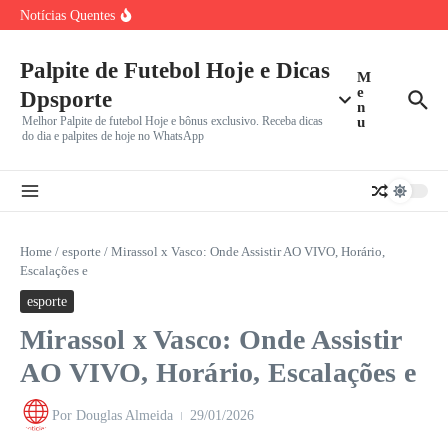
Grêmio em Busca da Reação Contra São Paulo em
Ir para o conteúdo
Notícias Quentes
Confronto
Crise no ataque: Arsenal, após ‘perder’ Vinicius Jr. para o
Vila Nova mira G-2 da Série B em confronto decisivo
Vini Jr. ignora Arsenal e escolhe Real Madrid: Por que
Palpite de Futebol Hoje e Dicas
M
e
Dpsporte
n
Melhor Palpite de futebol Hoje e bônus exclusivo. Receba dicas
u
do dia e palpites de hoje no WhatsApp
Home
/
esporte
/
Mirassol x Vasco: Onde Assistir AO VIVO, Horário,
Escalações e
esporte
Mirassol x Vasco: Onde Assistir
AO VIVO, Horário, Escalações e
Por
Douglas Almeida
29/01/2026