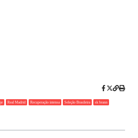
je
Real Madrid
Recuperação intensa
Seleção Brasileira
sk brann