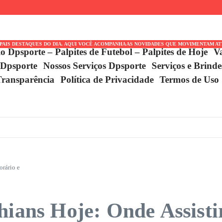
s Desabafa Após
uartas
minação do
IPAIS DESTAQUES DO DIA. AQUI VOCÊ ACOMPANHA AS NOVIDADES QUE MOVIMENTAM A
io Dpsporte – Palpites de Futebol – Palpites de Hoje
V
 Dpsporte
Nossos Serviços Dpsporte
Serviços e Brind
Transparência
Política de Privacidade
Termos de Uso
orário e
hians Hoje: Onde Assisti