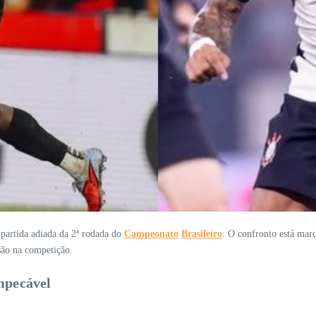
partida adiada da 2ª rodada do
Campeonato
Brasileiro
. O confronto está mar
são na competição.
mpecável