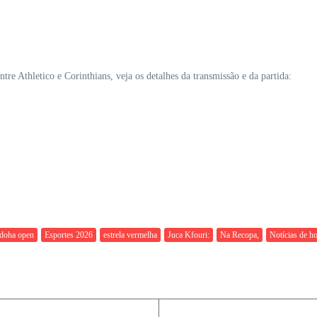
re Athletico e Corinthians, veja os detalhes da transmissão e da partida:
doha open
Esportes 2026
estrela vermelha
Juca Kfouri:
Na Recopa,
Notícias de ho