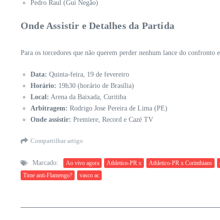
Pedro Raul (Gui Negão)
Onde Assistir e Detalhes da Partida
Para os torcedores que não querem perder nenhum lance do confronto ent
Data:
Quinta-feira, 19 de fevereiro
Horário:
19h30 (horário de Brasília)
Local:
Arena da Baixada, Curitiba
Arbitragem:
Rodrigo Jose Pereira de Lima (PE)
Onde assistir:
Premiere, Record e Cazé TV
Compartilhar artigo
Marcado:
Ao vivo agora
Athletico-PR x
Athletico-PR x Corinthians
Time anti-Flamengo?
vasco ac