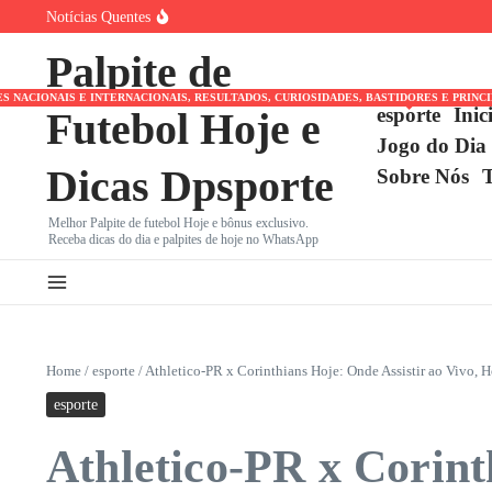
Ir para o conteúdo
Notícias Quentes
Fernando Diniz Sob Fogo Cruzado: Torcida do Corinthian
Copa do Brasil 2026: Classificados, Data do Sorteio das Q
Palpite de
Memphis Depay Visto na Neo Química Arena Durante Eli
NACIONAIS E INTERNACIONAIS, RESULTADOS, CURIOSIDADES, BASTIDORES E PRINC
esporte
Inic
Futebol Hoje e
Jogo do Dia
Dicas Dpsporte
Sobre Nós
Melhor Palpite de futebol Hoje e bônus exclusivo.
Receba dicas do dia e palpites de hoje no WhatsApp
Home
/
esporte
/
Athletico-PR x Corinthians Hoje: Onde Assistir ao Vivo, H
esporte
Athletico-PR x Corint