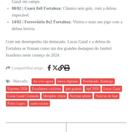
Gazal em campo.
08/02 | Ceará 0x0 Fortaleza:
Clássico sem gols, com a defesa
impecável.
14/02 | Ferroviário 0x2 Fortaleza:
Vitória e mais um jogo com a
defesa invicta.
Com um desempenho tão destacado, Lucas Gazal e a defesa do
Fortaleza se firmam como um dos grandes destaques do futebol
brasileiro neste começo de 2024.
Compartilhar artigo
Marcado:
Ao vivo agora
banco digimais
Desfalcado, Botafogo
Esportes 2026
Estudiantes confirma
iptu goiania
irpf 2026
Lucas Gazal
Lucas Gazal Comanda
Memphis critica
Neymar admite
Notícias de hoje
Pedro Lopes:
santo rosário