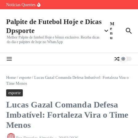
Adeus à Geral: Serra Dourada Inicia Demolição de Setor
Ir para o conteúdo
Notícias Quentes
Histórico
David Owori, Capitão da Seleção de Uganda, Morre
Espancado Após
Operário-PR mira a vice-liderança da Série B em confronto
Palpite de Futebol Hoje e Dicas
M
crucial
e
Dpsporte
n
Melhor Palpite de futebol Hoje e bônus exclusivo. Receba dicas
u
do dia e palpites de hoje no WhatsApp
Home
/
esporte
/
Lucas Gazal Comanda Defesa Imbatível: Fortaleza Vira o
Time Menos
esporte
Lucas Gazal Comanda Defesa
Imbatível: Fortaleza Vira o Time
Menos