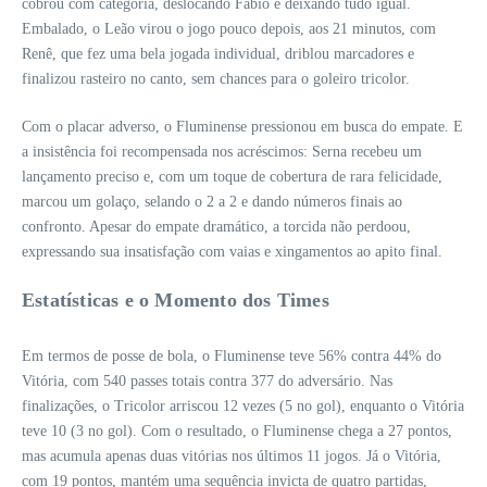
cobrou com categoria, deslocando Fábio e deixando tudo igual.
Embalado, o Leão virou o jogo pouco depois, aos 21 minutos, com
Renê, que fez uma bela jogada individual, driblou marcadores e
finalizou rasteiro no canto, sem chances para o goleiro tricolor.
Com o placar adverso, o Fluminense pressionou em busca do empate. E
a insistência foi recompensada nos acréscimos: Serna recebeu um
lançamento preciso e, com um toque de cobertura de rara felicidade,
marcou um golaço, selando o 2 a 2 e dando números finais ao
confronto. Apesar do empate dramático, a torcida não perdoou,
expressando sua insatisfação com vaias e xingamentos ao apito final.
Estatísticas e o Momento dos Times
Em termos de posse de bola, o Fluminense teve 56% contra 44% do
Vitória, com 540 passes totais contra 377 do adversário. Nas
finalizações, o Tricolor arriscou 12 vezes (5 no gol), enquanto o Vitória
teve 10 (3 no gol). Com o resultado, o Fluminense chega a 27 pontos,
mas acumula apenas duas vitórias nos últimos 11 jogos. Já o Vitória,
com 19 pontos, mantém uma sequência invicta de quatro partidas,