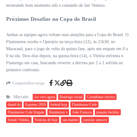
mostrando bom momento sob o comando de Jair Ventura.
Próximos Desafios na Copa do Brasil
Ambas as equipes agora voltam suas atenções para a Copa do Brasil. O
Fluminense recebe o Operário na terça-feira (12), às 21h30, no
Maracanã, para o jogo de volta da quinta fase, após um empate em 0 a
0 na ida. Dois dias depois, na quinta-feira (14), o Vitória enfrenta o
Flamengo em casa, buscando reverter a derrota por 2 a 1 sofrida no
primeiro confronto.
Compartilhar artigo
Marcado:
Ao vivo agora
Botafogo social
Corinthians encerra
daniel de
Esportes 2026
federal hoje
Fluminense Cede
Fluminense Cede Empate
fluminense x
João Fonseca
joaquin buckley
Jornal: Vitinho,
Notícias de hoje
san marino
yaroslav amosov