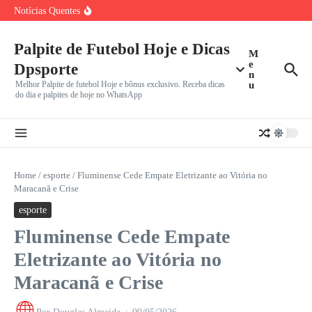
Flavio Briatore Choca F1 ao Propor Sprint em Todos os
Ir para o conteúdo
Notícias Quentes
Brasileirão Volta em Encruzilhada com Libertadores e Sul-
Americana: Clubes Decidem
Brasileirão Retorna em Meio a Dilema: Clubes Dividem
Foco Entre
Palpite de Futebol Hoje e Dicas
M
e
Dpsporte
n
Melhor Palpite de futebol Hoje e bônus exclusivo. Receba dicas
u
do dia e palpites de hoje no WhatsApp
Home
/
esporte
/
Fluminense Cede Empate Eletrizante ao Vitória no
Maracanã e Crise
esporte
Fluminense Cede Empate
Eletrizante ao Vitória no
Maracanã e Crise