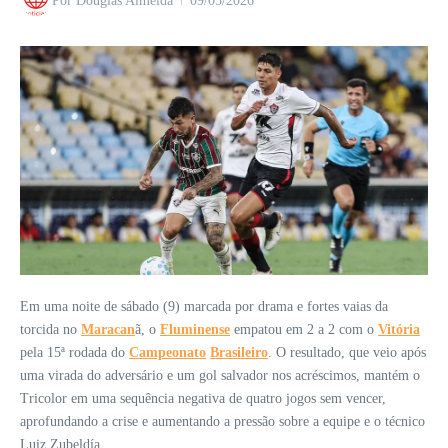
Por
Douglas Almeida
09/05/2026
Em uma noite de sábado (9) marcada por drama e fortes vaias da
torcida no
Maracan
ã, o
Fluminense
empatou em 2 a 2 com o
Vitória
pela 15ª rodada do
Campeonato
Brasileiro
. O resultado, que veio após
uma virada do adversário e um gol salvador nos acréscimos, mantém o
Tricolor em uma sequência negativa de quatro jogos sem vencer,
aprofundando a crise e aumentando a pressão sobre a equipe e o técnico
Luiz Zubeldía.