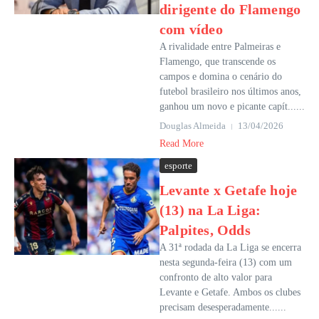
dirigente do Flamengo
com vídeo
A rivalidade entre Palmeiras e
Flamengo, que transcende os
campos e domina o cenário do
futebol brasileiro nos últimos anos,
ganhou um novo e picante capít......
Douglas Almeida
13/04/2026
Read More
esporte
Levante x Getafe hoje
(13) na La Liga:
Palpites, Odds
A 31ª rodada da La Liga se encerra
nesta segunda-feira (13) com um
confronto de alto valor para
Levante e Getafe. Ambos os clubes
precisam desesperadamente......