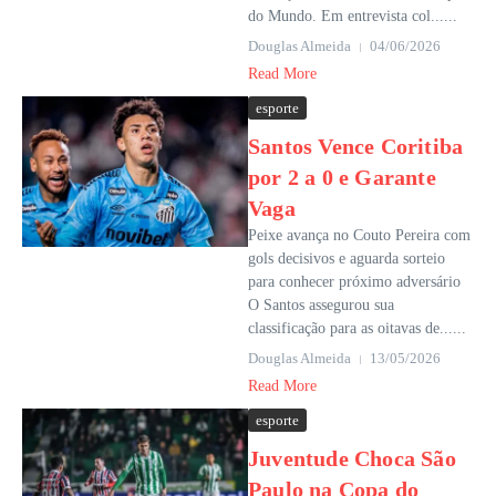
do Mundo. Em entrevista col......
Douglas Almeida
04/06/2026
Read More
esporte
Santos Vence Coritiba
por 2 a 0 e Garante
Vaga
Peixe avança no Couto Pereira com
gols decisivos e aguarda sorteio
para conhecer próximo adversário
O Santos assegurou sua
classificação para as oitavas de......
Douglas Almeida
13/05/2026
Read More
esporte
Juventude Choca São
Paulo na Copa do