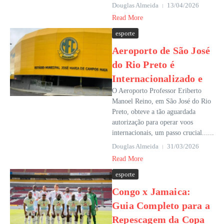
Douglas Almeida
13/04/2026
Read More
esporte
Aeroporto de São José
do Rio Preto é
Internacionalizado e
O Aeroporto Professor Eriberto
Manoel Reino, em São José do Rio
Preto, obteve a tão aguardada
autorização para operar voos
internacionais, um passo crucial......
Douglas Almeida
31/03/2026
Read More
esporte
Congo x Jamaica:
Guia Completo para a
Repescagem da Copa