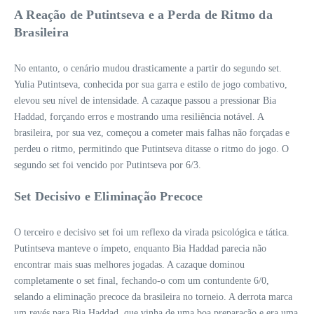
A Reação de Putintseva e a Perda de Ritmo da
Brasileira
No entanto, o cenário mudou drasticamente a partir do segundo set.
Yulia Putintseva, conhecida por sua garra e estilo de jogo combativo,
elevou seu nível de intensidade. A cazaque passou a pressionar Bia
Haddad, forçando erros e mostrando uma resiliência notável. A
brasileira, por sua vez, começou a cometer mais falhas não forçadas e
perdeu o ritmo, permitindo que Putintseva ditasse o ritmo do jogo. O
segundo set foi vencido por Putintseva por 6/3.
Set Decisivo e Eliminação Precoce
O terceiro e decisivo set foi um reflexo da virada psicológica e tática.
Putintseva manteve o ímpeto, enquanto Bia Haddad parecia não
encontrar mais suas melhores jogadas. A cazaque dominou
completamente o set final, fechando-o com um contundente 6/0,
selando a eliminação precoce da brasileira no torneio. A derrota marca
um revés para Bia Haddad, que vinha de uma boa preparação e era uma