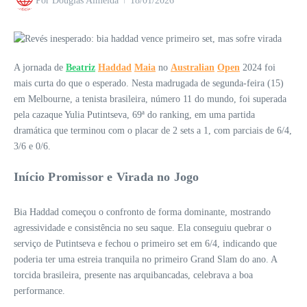
Por
Douglas Almeida
18/01/2026
A jornada de
Beatriz
Haddad
Maia
no
Australian
Open
2024 foi
mais curta do que o esperado. Nesta madrugada de segunda-feira (15)
em Melbourne, a tenista brasileira, número 11 do mundo, foi superada
pela cazaque Yulia Putintseva, 69ª do ranking, em uma partida
dramática que terminou com o placar de 2 sets a 1, com parciais de 6/4,
3/6 e 0/6.
Início Promissor e Virada no Jogo
Bia Haddad começou o confronto de forma dominante, mostrando
agressividade e consistência no seu saque. Ela conseguiu quebrar o
serviço de Putintseva e fechou o primeiro set em 6/4, indicando que
poderia ter uma estreia tranquila no primeiro Grand Slam do ano. A
torcida brasileira, presente nas arquibancadas, celebrava a boa
performance.