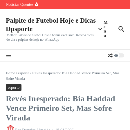
Ir para o conteúdo
Jadson, Ex-Meio-Campista Ídolo do Corinthians e com
Notícias Quentes
Passagens por São
Palmeiras x Internacional: Líder Isolado no Brasileirão,
Verdão Recebe Colorado
Palpite de Futebol Hoje e Dicas
Cuiabá x Fortaleza pela Série B: Dourado Luta Contra Má
M
e
Dpsporte
n
Melhor Palpite de futebol Hoje e bônus exclusivo. Receba dicas
u
do dia e palpites de hoje no WhatsApp
Home
/
esporte
/
Revés Inesperado: Bia Haddad Vence Primeiro Set, Mas
Sofre Virada
esporte
Revés Inesperado: Bia Haddad
Vence Primeiro Set, Mas Sofre
Virada