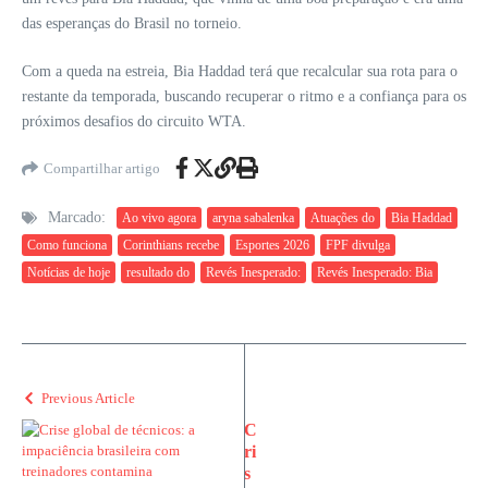
das esperanças do Brasil no torneio.
Com a queda na estreia, Bia Haddad terá que recalcular sua rota para o
restante da temporada, buscando recuperar o ritmo e a confiança para os
próximos desafios do circuito WTA.
Compartilhar artigo
Marcado:
Ao vivo agora
aryna sabalenka
Atuações do
Bia Haddad
Como funciona
Corinthians recebe
Esportes 2026
FPF divulga
Notícias de hoje
resultado do
Revés Inesperado:
Revés Inesperado: Bia
Previous Article
C
ri
s